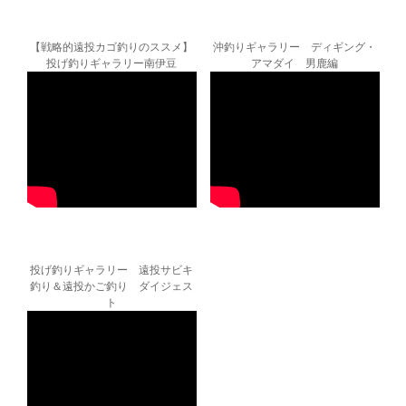
【戦略的遠投カゴ釣りのススメ】
沖釣りギャラリー ディギング・
投げ釣りギャラリー南伊豆
アマダイ 男鹿編
投げ釣りギャラリー 遠投サビキ
釣り＆遠投かご釣り ダイジェス
ト