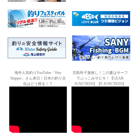
海外人気釣りYouTuber「Hey
児島玲子激推し！この夏はサーフ
Skipper」さん来日！日本の釣り文
でぶっこみサビキ！【GEAR
化はどう映る！？
JUNCTION】【F JUNCTION】